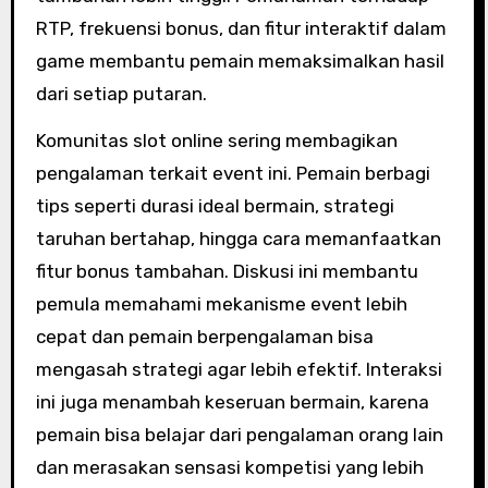
RTP, frekuensi bonus, dan fitur interaktif dalam
game membantu pemain memaksimalkan hasil
dari setiap putaran.
Komunitas slot online sering membagikan
pengalaman terkait event ini. Pemain berbagi
tips seperti durasi ideal bermain, strategi
taruhan bertahap, hingga cara memanfaatkan
fitur bonus tambahan. Diskusi ini membantu
pemula memahami mekanisme event lebih
cepat dan pemain berpengalaman bisa
mengasah strategi agar lebih efektif. Interaksi
ini juga menambah keseruan bermain, karena
pemain bisa belajar dari pengalaman orang lain
dan merasakan sensasi kompetisi yang lebih