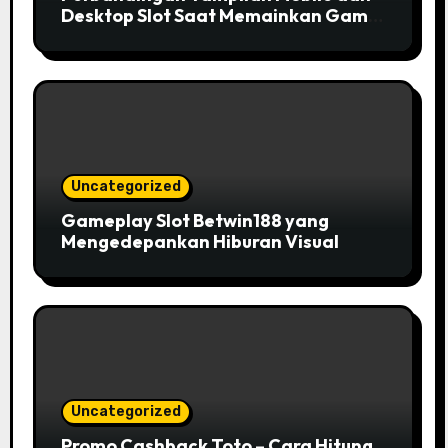
Desktop Slot Saat Memainkan Game
Habanero
Uncategorized
Gameplay Slot Betwin188 yang
Mengedepankan Hiburan Visual
Uncategorized
Promo Cashback Toto – Cara Hitung