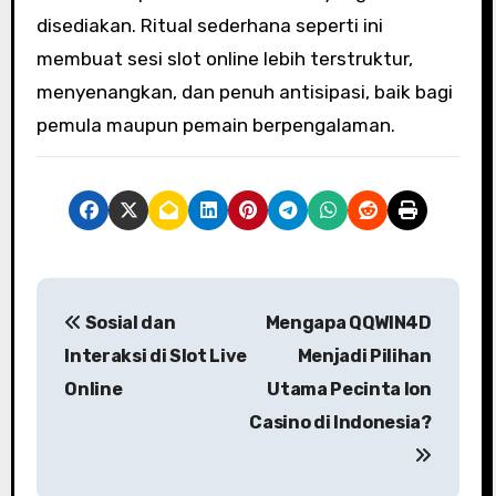
disediakan. Ritual sederhana seperti ini
membuat sesi slot online lebih terstruktur,
menyenangkan, dan penuh antisipasi, baik bagi
pemula maupun pemain berpengalaman.
P
Sosial dan
Mengapa QQWIN4D
o
Interaksi di Slot Live
Menjadi Pilihan
s
Online
Utama Pecinta Ion
Casino di Indonesia?
t
n