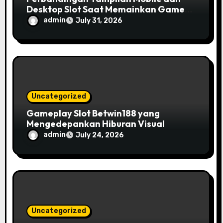
Desktop Slot Saat Memainkan Game
Habanero
admin
July 31, 2026
Uncategorized
Gameplay Slot Betwin188 yang
Mengedepankan Hiburan Visual
admin
July 24, 2026
Uncategorized