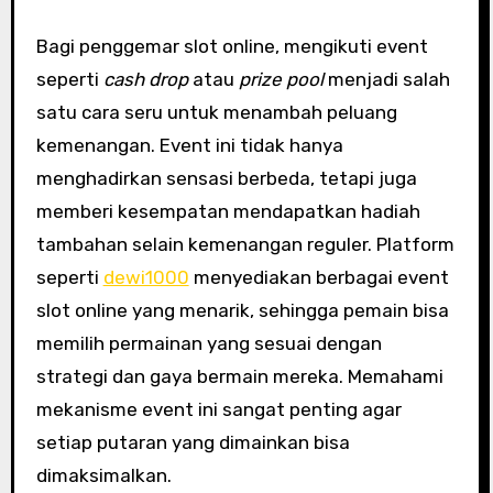
Bagi penggemar slot online, mengikuti event
seperti
cash drop
atau
prize pool
menjadi salah
satu cara seru untuk menambah peluang
kemenangan. Event ini tidak hanya
menghadirkan sensasi berbeda, tetapi juga
memberi kesempatan mendapatkan hadiah
tambahan selain kemenangan reguler. Platform
seperti
dewi1000
menyediakan berbagai event
slot online yang menarik, sehingga pemain bisa
memilih permainan yang sesuai dengan
strategi dan gaya bermain mereka. Memahami
mekanisme event ini sangat penting agar
setiap putaran yang dimainkan bisa
dimaksimalkan.