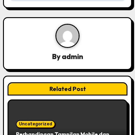
a
v
i
g
a
By
admin
t
i
Related Post
o
n
Uncategorized
Perbandingan Tampilan Mobile dan