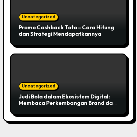
Uncategorized
Promo Cashback Toto – Cara Hitung
dan Strategi Mendapatkannya
Uncategorized
Judi Bola dalam Ekosistem Digital:
Membaca Perkembangan Brand dan
Pasar Online