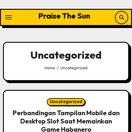
Skip
to
Praise The Sun
content
Uncategorized
Home
Uncategorized
Uncategorized
Perbandingan Tampilan Mobile dan
Desktop Slot Saat Memainkan
Game Habanero