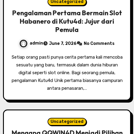
Uncategorized
Pengalaman Pertama Bermain Slot
Habanero di Kutu4d: Jujur dari
Pemula
admin
June 7, 2026
No Comments
Setiap orang pasti punya cerita pertama kali mencoba
sesuatu yang baru, termasuk dalam dunia hiburan
digital seperti slot online. Bagi seorang pemula,
pengalaman Kutu4d Unik pertama biasanya campuran
antara penasaran,…
Uncategorized
Mengapa QQWIN4D Menjadi Pilihan