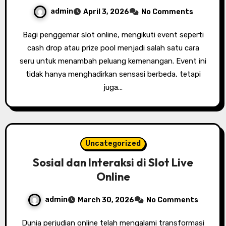
admin
April 3, 2026
No Comments
Bagi penggemar slot online, mengikuti event seperti
cash drop atau prize pool menjadi salah satu cara
seru untuk menambah peluang kemenangan. Event ini
tidak hanya menghadirkan sensasi berbeda, tetapi
juga…
Uncategorized
Sosial dan Interaksi di Slot Live
Online
admin
March 30, 2026
No Comments
Dunia perjudian online telah mengalami transformasi