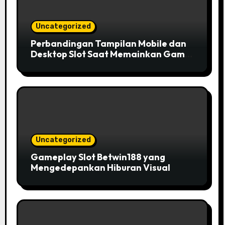
Uncategorized
Perbandingan Tampilan Mobile dan
Desktop Slot Saat Memainkan Game
Habanero
Uncategorized
Gameplay Slot Betwin188 yang
Mengedepankan Hiburan Visual