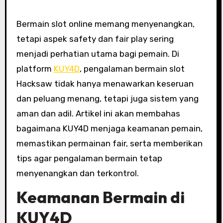
Bermain slot online memang menyenangkan,
tetapi aspek safety dan fair play sering
menjadi perhatian utama bagi pemain. Di
platform
KUY4D
, pengalaman bermain slot
Hacksaw tidak hanya menawarkan keseruan
dan peluang menang, tetapi juga sistem yang
aman dan adil. Artikel ini akan membahas
bagaimana KUY4D menjaga keamanan pemain,
memastikan permainan fair, serta memberikan
tips agar pengalaman bermain tetap
menyenangkan dan terkontrol.
Keamanan Bermain di
KUY4D