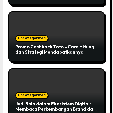
Uncategorized
Promo Cashback Toto – Cara Hitung
dan Strategi Mendapatkannya
Uncategorized
Judi Bola dalam Ekosistem Digital:
Membaca Perkembangan Brand dan