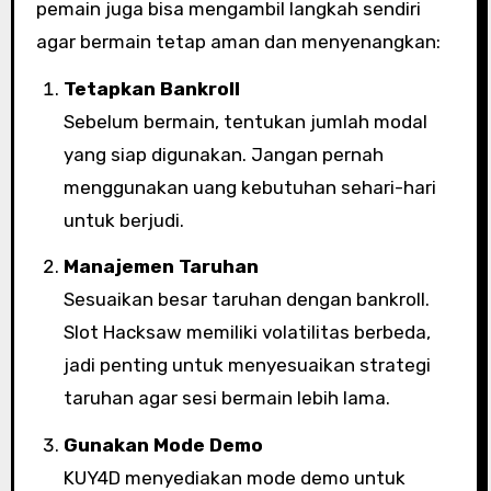
pemain juga bisa mengambil langkah sendiri
agar bermain tetap aman dan menyenangkan:
Tetapkan Bankroll
Sebelum bermain, tentukan jumlah modal
yang siap digunakan. Jangan pernah
menggunakan uang kebutuhan sehari-hari
untuk berjudi.
Manajemen Taruhan
Sesuaikan besar taruhan dengan bankroll.
Slot Hacksaw memiliki volatilitas berbeda,
jadi penting untuk menyesuaikan strategi
taruhan agar sesi bermain lebih lama.
Gunakan Mode Demo
KUY4D menyediakan mode demo untuk