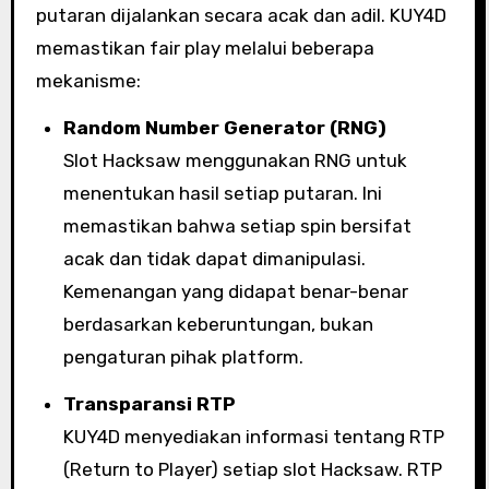
putaran dijalankan secara acak dan adil. KUY4D
memastikan fair play melalui beberapa
mekanisme:
Random Number Generator (RNG)
Slot Hacksaw menggunakan RNG untuk
menentukan hasil setiap putaran. Ini
memastikan bahwa setiap spin bersifat
acak dan tidak dapat dimanipulasi.
Kemenangan yang didapat benar-benar
berdasarkan keberuntungan, bukan
pengaturan pihak platform.
Transparansi RTP
KUY4D menyediakan informasi tentang RTP
(Return to Player) setiap slot Hacksaw. RTP