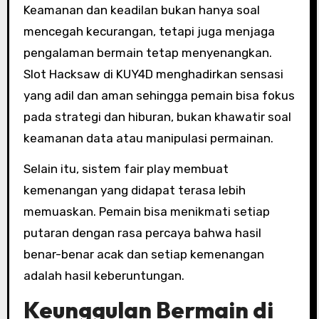
Keamanan dan keadilan bukan hanya soal
mencegah kecurangan, tetapi juga menjaga
pengalaman bermain tetap menyenangkan.
Slot Hacksaw di KUY4D menghadirkan sensasi
yang adil dan aman sehingga pemain bisa fokus
pada strategi dan hiburan, bukan khawatir soal
keamanan data atau manipulasi permainan.
Selain itu, sistem fair play membuat
kemenangan yang didapat terasa lebih
memuaskan. Pemain bisa menikmati setiap
putaran dengan rasa percaya bahwa hasil
benar-benar acak dan setiap kemenangan
adalah hasil keberuntungan.
Keunggulan Bermain di