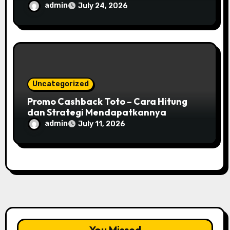
admin
July 24, 2026
Uncategorized
Promo Cashback Toto – Cara Hitung
dan Strategi Mendapatkannya
admin
July 11, 2026
You Missed