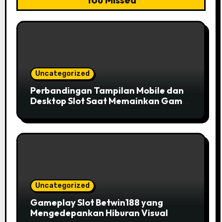
Uncategorized
Perbandingan Tampilan Mobile dan
Desktop Slot Saat Memainkan Game
Habanero
Uncategorized
Gameplay Slot Betwin188 yang
Mengedepankan Hiburan Visual