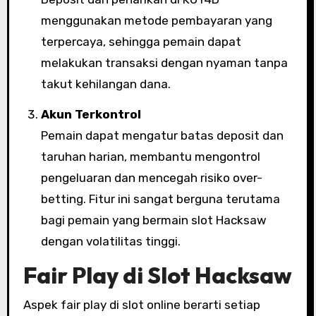
menggunakan metode pembayaran yang
terpercaya, sehingga pemain dapat
melakukan transaksi dengan nyaman tanpa
takut kehilangan dana.
Akun Terkontrol
Pemain dapat mengatur batas deposit dan
taruhan harian, membantu mengontrol
pengeluaran dan mencegah risiko over-
betting. Fitur ini sangat berguna terutama
bagi pemain yang bermain slot Hacksaw
dengan volatilitas tinggi.
Fair Play di Slot Hacksaw
Aspek fair play di slot online berarti setiap