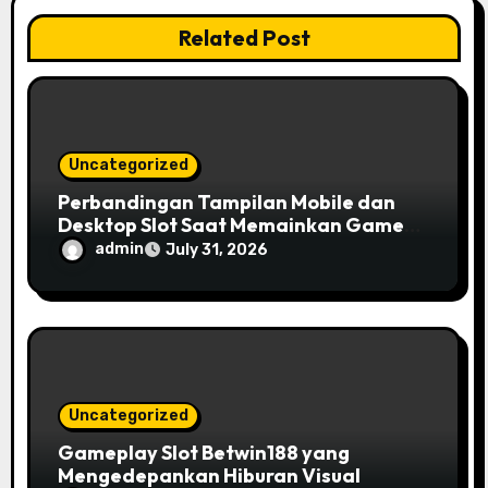
i
Related Post
o
n
Uncategorized
Perbandingan Tampilan Mobile dan
Desktop Slot Saat Memainkan Game
Habanero
admin
July 31, 2026
Uncategorized
Gameplay Slot Betwin188 yang
Mengedepankan Hiburan Visual