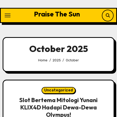
Skip
to
Praise The Sun
content
October 2025
Home
2025
October
Uncategorized
Slot Bertema Mitologi Yunani
KLIX4D Hadapi Dewa-Dewa
Olympus!